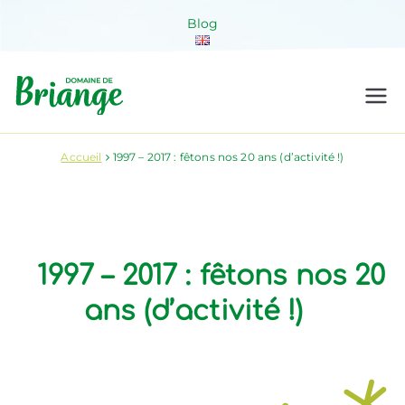
Aller
Blog
au
contenu
Domaine de
Venez habiter la nature !
Briange
Accueil
1997 – 2017 : fêtons nos 20 ans (d’activité !)
1997 – 2017 : fêtons nos 20
ans (d’activité !)