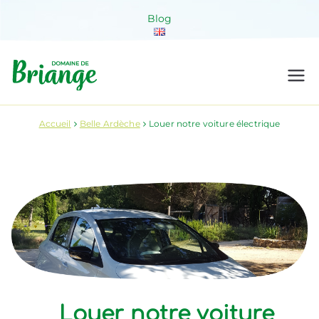
Aller
Blog
au
contenu
Domaine de
Venez habiter la nature !
Briange
Accueil
Belle Ardèche
Louer notre voiture électrique
Louer notre voiture