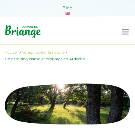
Aller
Blog
au
contenu
Domaine de
Venez habiter la nature !
Briange
Accueil
Venez habiter la nature
Un camping calme et ombragé en Ardèche