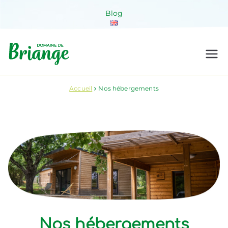
Aller
Blog
au
contenu
Domaine de
Venez habiter la nature !
Briange
Accueil
Nos hébergements
Nos hébergements