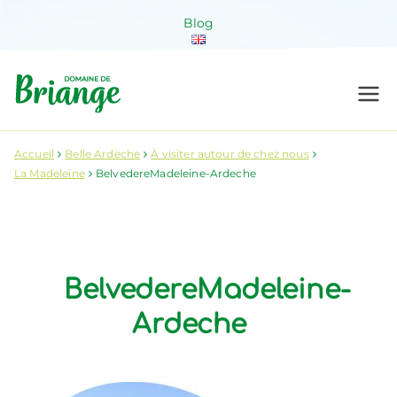
Aller
Blog
au
contenu
Domaine de
Venez habiter la nature !
Briange
Accueil
Belle Ardèche
À visiter autour de chez nous
La Madeleine
BelvedereMadeleine-Ardeche
BelvedereMadeleine-
Ardeche