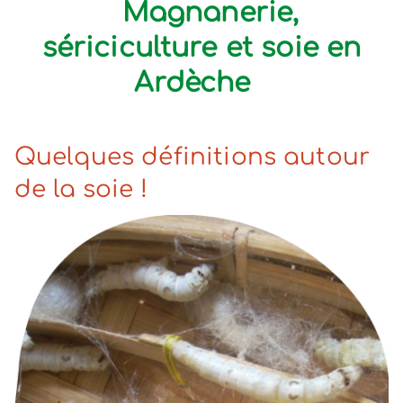
Magnanerie,
sériciculture et soie en
Ardèche
Quelques définitions autour
de la soie !