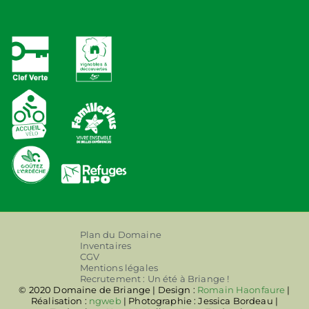
Plan du Domaine
Inventaires
CGV
Mentions légales
Recrutement : Un été à Briange !
© 2020 Domaine de Briange | Design :
Romain Haonfaure
|
Réalisation :
ngweb
| Photographie : Jessica Bordeau |