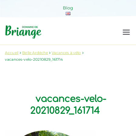
Aller
Blog
au
contenu
Domaine de
Venez habiter la nature !
Briange
Accueil
Belle Ardèche
Vacances à vélo
vacances-velo-20210829_161714
vacances-velo-
20210829_161714