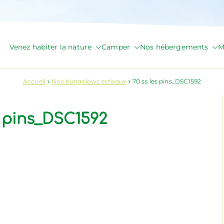
Venez habiter la nature
Camper
Nos hébergements
M
de Briange
Accueil
Nos bungalows estivaux
70 ss les pins_DSC1592
s pins_DSC1592