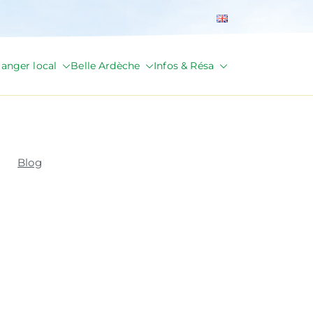
anger local
Belle Ardèche
Infos & Résa
Blog