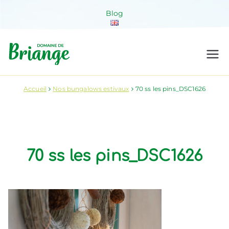
Aller
Blog
au
contenu
Domaine de
Venez habiter la nature !
Briange
Accueil
Nos bungalows estivaux
70 ss les pins_DSC1626
70 ss les pins_DSC1626