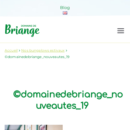
Aller
Blog
au
contenu
Domaine de
Venez habiter la nature !
Briange
Accueil
Nos bungalows estivaux
©domainedebriange_nouveautes_19
©domainedebriange_no
uveautes_19