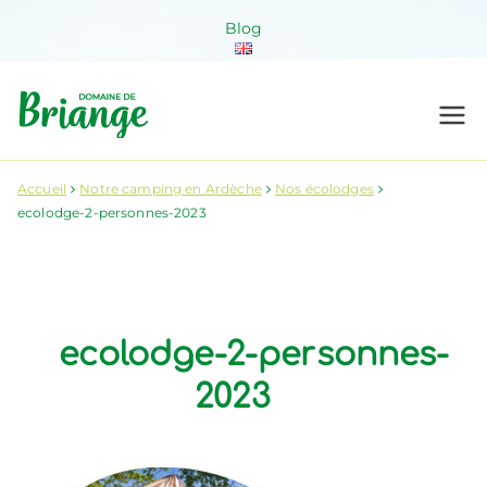
Aller
Blog
au
contenu
Domaine de
Venez habiter la nature !
Briange
Accueil
Notre camping en Ardèche
Nos écolodges
ecolodge-2-personnes-2023
ecolodge-2-personnes-
2023