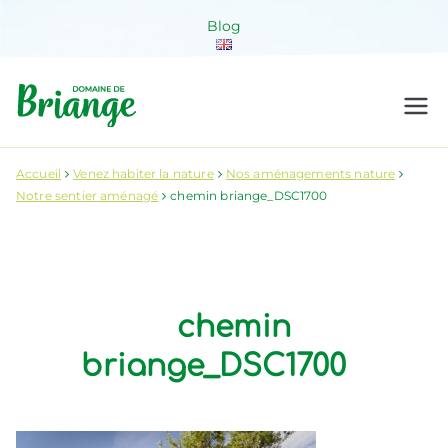
Aller
Blog
au
contenu
Domaine de
Venez habiter la nature !
Briange
Accueil
Venez habiter la nature
Nos aménagements nature
Notre sentier aménagé
chemin briange_DSC1700
chemin
briange_DSC1700