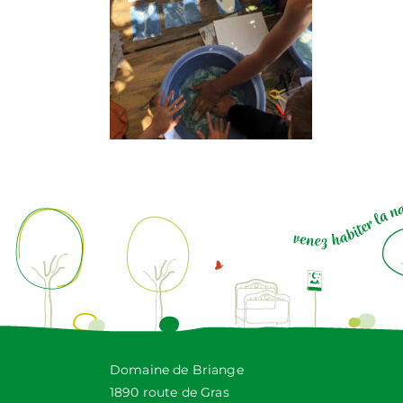
Domaine de Briange
1890 route de Gras