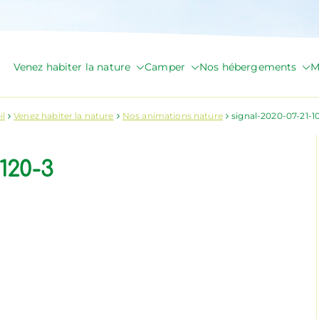
Venez habiter la nature
Camper
Nos hébergements
M
de Briange
il
Venez habiter la nature
Nos animations nature
signal-2020-07-21-1
1120-3