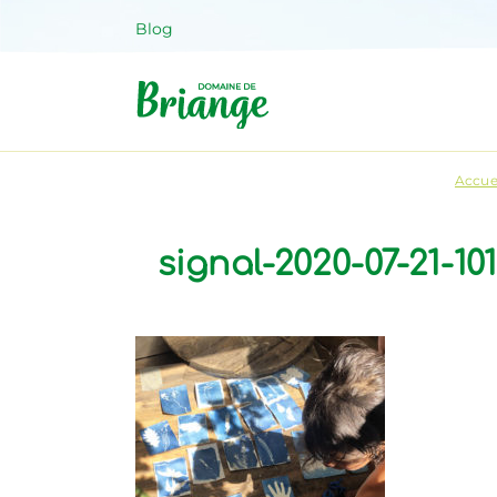
Aller
Blog
au
contenu
Domaine 
Venez habiter la nature !
Accue
signal-2020-07-21-10