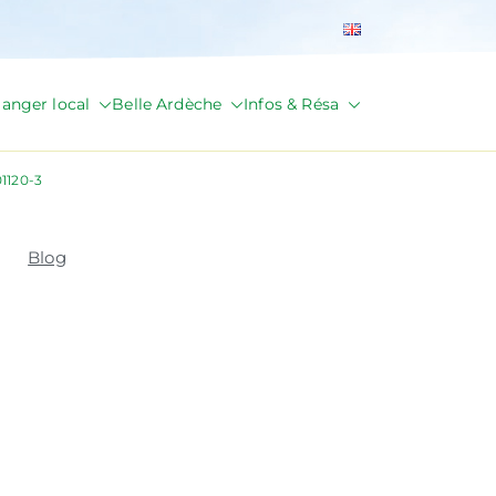
anger local
Belle Ardèche
Infos & Résa
01120-3
Blog