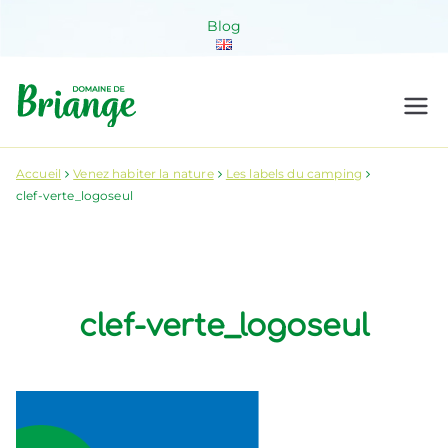
Aller
Blog
au
contenu
Domaine de
Venez habiter la nature !
Briange
Accueil
Venez habiter la nature
Les labels du camping
clef-verte_logoseul
clef-verte_logoseul