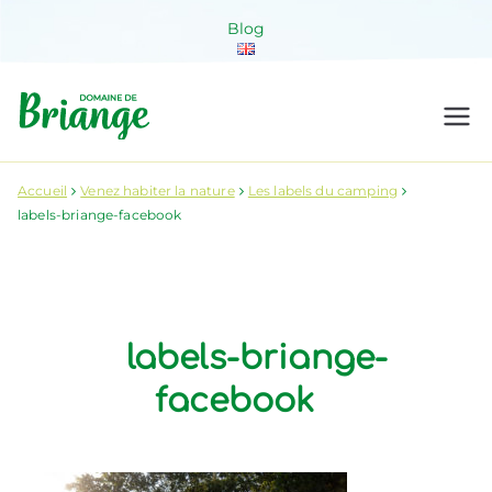
Aller
Blog
au
contenu
Domaine de
Venez habiter la nature !
Briange
Accueil
Venez habiter la nature
Les labels du camping
labels-briange-facebook
labels-briange-
facebook