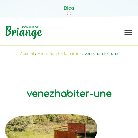
Aller
Blog
au
contenu
Domaine de
Venez habiter la nature !
Briange
Accueil
Venez habiter la nature
venezhabiter-une
venezhabiter-une