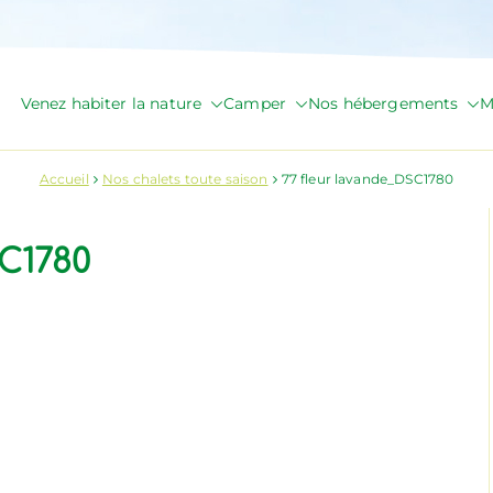
Venez habiter la nature
Camper
Nos hébergements
M
de Briange
Accueil
Nos chalets toute saison
77 fleur lavande_DSC1780
SC1780