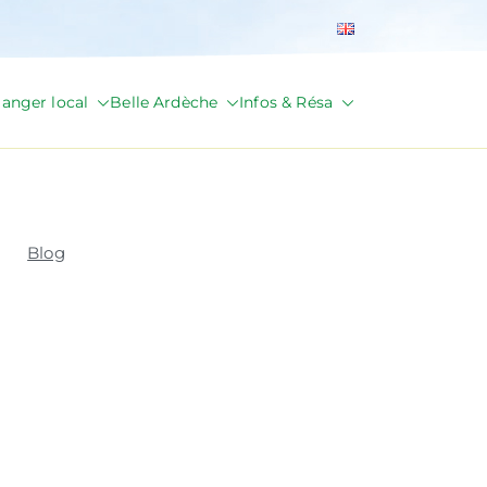
anger local
Belle Ardèche
Infos & Résa
Blog