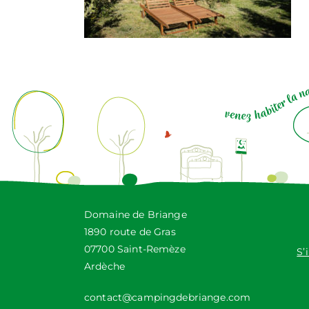
Domaine de Briange
1890 route de Gras
07700 Saint-Remèze
S’
Ardèche
contact@campingdebriange.com