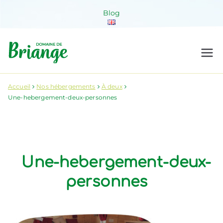
Aller
Blog
au
contenu
Domaine de
Venez habiter la nature !
Briange
Accueil
Nos hébergements
À deux
Une-hebergement-deux-personnes
Une-hebergement-deux-
personnes