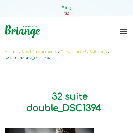
Aller
Blog
au
contenu
Domaine de
Venez habiter la nature !
Briange
Accueil
Nos hébergements
Co-vacancez !
Suite duo
32 suite double_DSC1394
32 suite
double_DSC1394