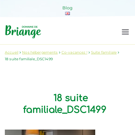
Aller
Blog
au
contenu
Domaine de
Venez habiter la nature !
Briange
Accueil
Nos hébergements
Co-vacancez !
Suite familiale
18 suite familiale_DSC1499
18 suite
familiale_DSC1499