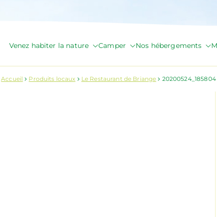
Venez habiter la nature
Camper
Nos hébergements
M
de Briange
Accueil
Produits locaux
Le Restaurant de Briange
20200524_185804