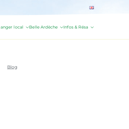
anger local
Belle Ardèche
Infos & Résa
Blog