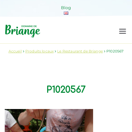
Aller
Blog
au
contenu
Domaine de
Venez habiter la nature !
Briange
Accueil
Produits locaux
Le Restaurant de Briange
P1020567
P1020567