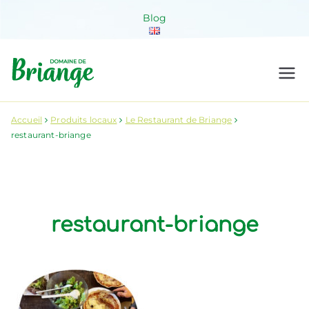
Aller
Blog
au
contenu
Domaine de
Venez habiter la nature !
Briange
Accueil
Produits locaux
Le Restaurant de Briange
restaurant-briange
restaurant-briange