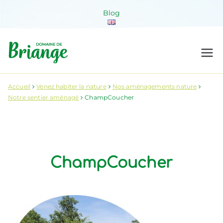
Aller
Blog
au
contenu
Domaine de
Venez habiter la nature !
Briange
Accueil
Venez habiter la nature
Nos aménagements nature
Notre sentier aménagé
ChampCoucher
ChampCoucher