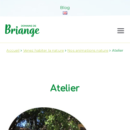
Aller
Blog
au
contenu
Domaine de
Venez habiter la nature !
Briange
Accueil
Venez habiter la nature
Nos animations nature
Atelier
Atelier