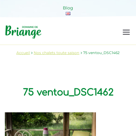
Aller
Blog
au
contenu
Domaine de
Venez habiter la nature !
Briange
Accueil
Nos chalets toute saison
75 ventou_DSC1462
75 ventou_DSC1462