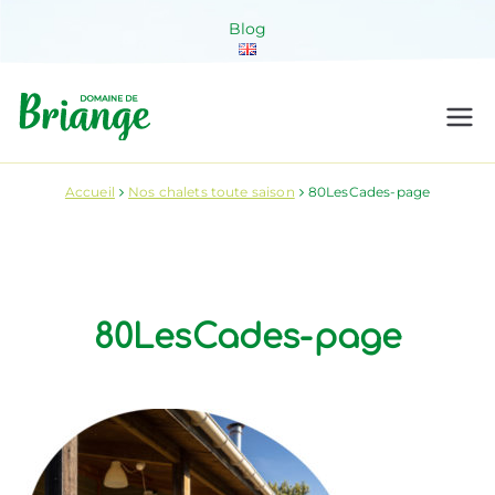
Aller
Blog
au
contenu
Domaine de
Venez habiter la nature !
Briange
Accueil
Nos chalets toute saison
80LesCades-page
80LesCades-page