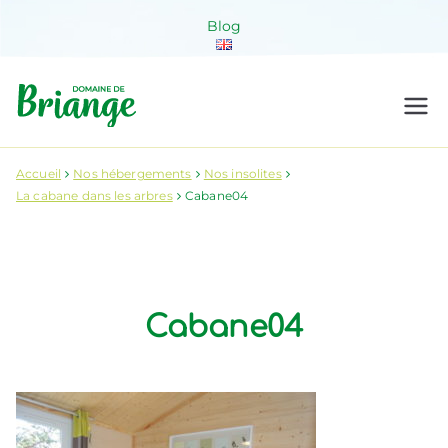
Aller
Blog
au
contenu
Domaine de
Venez habiter la nature !
Briange
Accueil
Nos hébergements
Nos insolites
La cabane dans les arbres
Cabane04
Cabane04