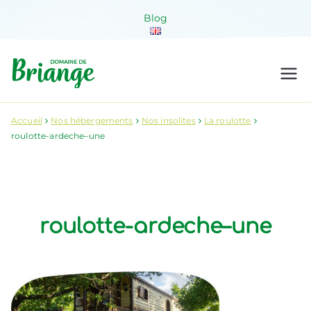
Aller
Blog
au
contenu
Domaine de
Venez habiter la nature !
Briange
Accueil
Nos hébergements
Nos insolites
La roulotte
roulotte-ardeche–une
roulotte-ardeche–une