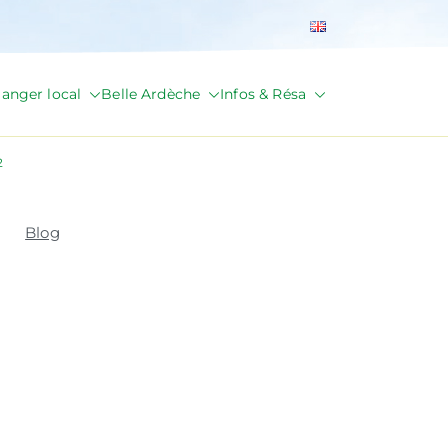
anger local
Belle Ardèche
Infos & Résa
2
Blog