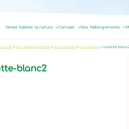
Venez habiter la nature
Camper
Nos hébergements
M
de Briange
Accueil
Nos hébergements
Nos insolites
La roulotte
roulotte-blanc
otte-blanc2