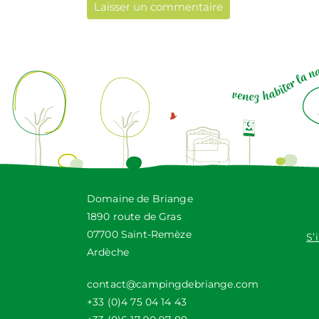
Domaine de Briange
1890 route de Gras
07700 Saint-Remèze
S’
Ardèche
contact@campingdebriange.com
+33 (0)4 75 04 14 43