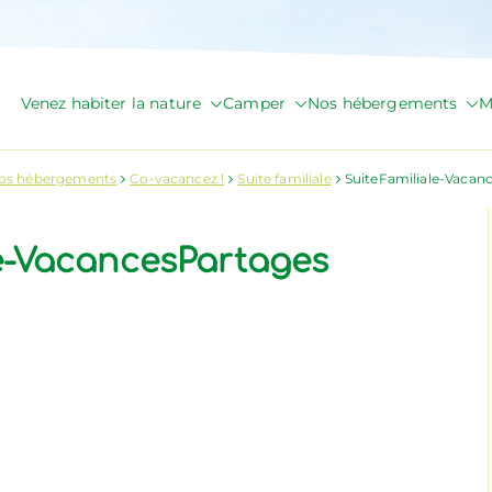
Venez habiter la nature
Camper
Nos hébergements
M
de Briange
os hébergements
Co-vacancez !
Suite familiale
SuiteFamiliale-Vacan
e-VacancesPartages