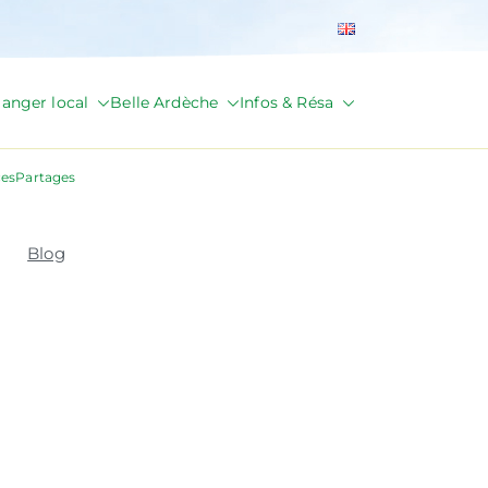
anger local
Belle Ardèche
Infos & Résa
cesPartages
Blog