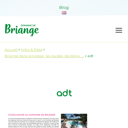
Aller
Blog
au
contenu
Domaine de
Venez habiter la nature !
Briange
Accueil
Infos & Résa
Briange dans la presse, les guides, les blogs, …
adt
adt