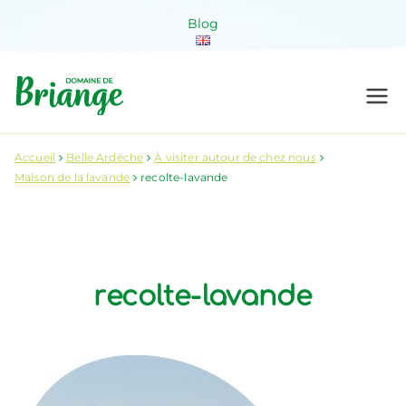
Aller
Blog
au
contenu
Domaine de
Venez habiter la nature !
Briange
Accueil
Belle Ardèche
À visiter autour de chez nous
Maison de la lavande
recolte-lavande
recolte-lavande